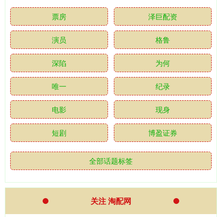
票房
泽巨配资
演员
格鲁
深陷
为何
唯一
纪录
电影
现身
短剧
博盈证券
全部话题标签
关注 淘配网