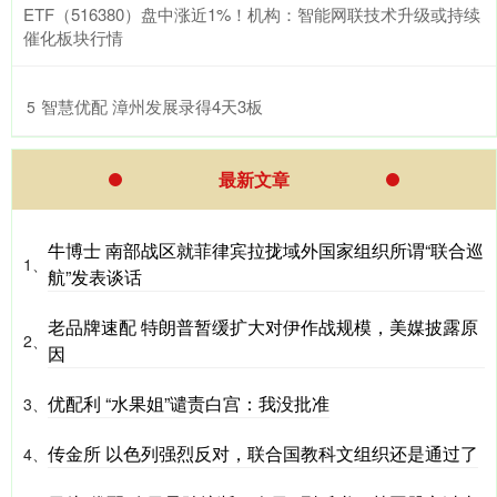
ETF（516380）盘中涨近1%！机构：智能网联技术升级或持续
催化板块行情
​智慧优配 漳州发展录得4天3板
5
最新文章
牛博士 南部战区就菲律宾拉拢域外国家组织所谓“联合巡
1、
航”发表谈话
老品牌速配 特朗普暂缓扩大对伊作战规模，美媒披露原
2、
因
优配利 “水果姐”谴责白宫：我没批准
3、
传金所 以色列强烈反对，联合国教科文组织还是通过了
4、