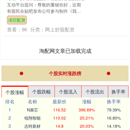
互动平台提问：尊敬的董秘你好，近期
有股民在贴吧发布公司参与制作《我的
哪吒和变形金刚》泽巨配资，请问是否
泽巨配资
属实？ 恒信东方（3....
查看：
96
分类：
网上炒股配资
淘配网文章已加载完成
个股实时涨跌榜
个股跌幅
个股流入
个股流出
换手率
个股涨幅
排名
名称
最新价
涨幅
换手率
1
N展芯
116.52
396.89%
79.39%
2
锐翔智能
110.02
20.21%
16.80%
3
志特新材
14.8
20.03%
14.18%