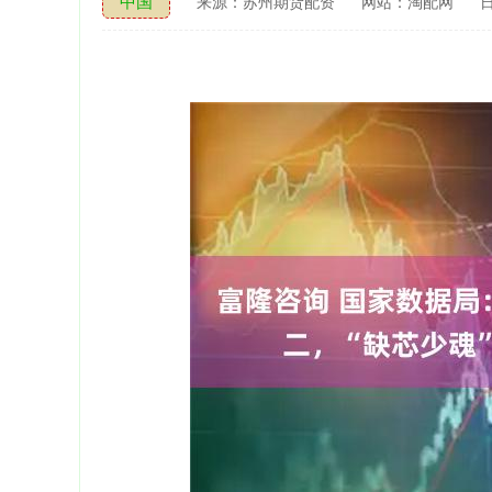
中国
来源：苏州期货配资
网站：淘配网
日
深证成指
14311.01
39.68
1.02%
200.89