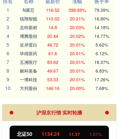
排名
名称
最新价
涨幅
换手率
1
N展芯
116.52
396.89%
79.39%
2
锐翔智能
110.02
20.21%
16.80%
3
志特新材
14.8
20.03%
14.18%
4
博腾股份
20.44
20.02%
14.77%
5
近岸蛋白
46.72
20.01%
5.62%
6
毕得医药
61.6
20.01%
6.12%
7
五洲医疗
83.62
20.01%
18.37%
8
耐科装备
49.67
20.01%
6.83%
9
一博科技
53.33
20.01%
17.26%
10
方邦股份
146.16
20.00%
7.68%
沪深京行情 实时轮播
北证50
1134.24
创业
11.37
1.01%