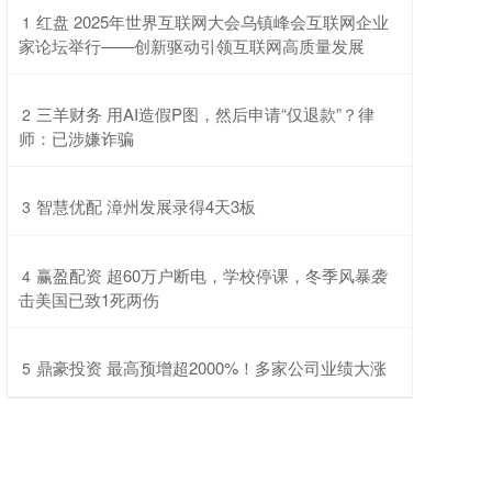
​红盘 2025年世界互联网大会乌镇峰会互联网企业
1
家论坛举行——创新驱动引领互联网高质量发展
​三羊财务 用AI造假P图，然后申请“仅退款”？律
2
师：已涉嫌诈骗
​智慧优配 漳州发展录得4天3板
3
​赢盈配资 超60万户断电，学校停课，冬季风暴袭
4
击美国已致1死两伤
​鼎豪投资 最高预增超2000%！多家公司业绩大涨
5