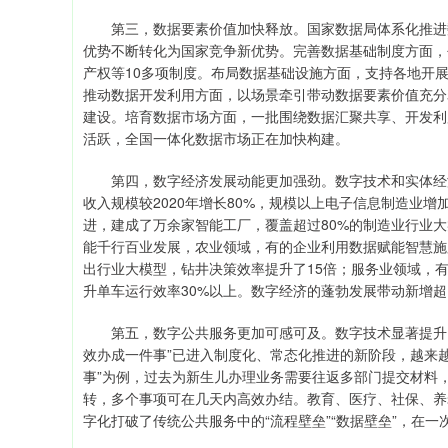
第三，数据要素价值加快释放。国家数据局体系化推进数
优势不断转化为国家竞争新优势。完善数据基础制度方面，
产权等10多项制度。布局数据基础设施方面，支持各地开
推动数据开发利用方面，以场景牵引带动数据要素价值充分释
建设。培育数据市场方面，一批围绕数据汇聚共享、开发利
活跃，全国一体化数据市场正在加快构建。
第四，数字经济发展动能更加强劲。数字技术和实体经济
收入规模较2020年增长80%，规模以上电子信息制造业
进，建成了万余家智能工厂，覆盖超过80%的制造业行业
能千行百业发展，农业领域，有的企业利用数据赋能智慧施
出行业大模型，钻井决策效率提升了15倍；服务业领域，
升单车运行效率30%以上。数字经济的蓬勃发展带动新增超
第五，数字公共服务更加可感可及。数字技术显著提升了公
效办成一件事”已进入制度化、常态化推进的新阶段，越来越
事”为例，过去为新生儿办理业务需要往返多部门提交材料
转，多个事项可在几天内高效办结。教育、医疗、社保、养
字化打破了传统公共服务中的“流程壁垒”“数据壁垒”，在