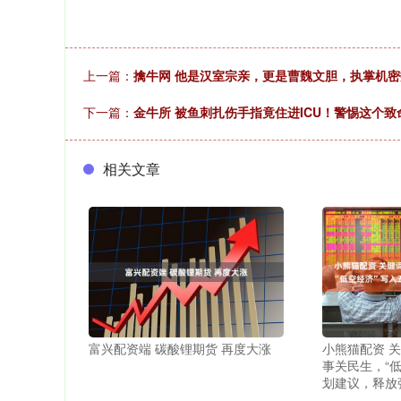
上一篇：
擒牛网 他是汉室宗亲，更是曹魏文胆，执掌机
下一篇：
金牛所 被鱼刺扎伤手指竟住进ICU！警惕这个致
相关文章
富兴配资端 碳酸锂期货 再度大涨
小熊猫配资 关
事关民生，“
划建议，释放