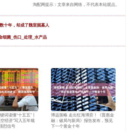
淘配网提示：文章来自网络，不代表本站观点。
密数十年，却成了魏室掘墓人
命细菌_伤口_处理_水产品
键词读懂“十五五”丨
博远策略 走出红海博弈！《普惠金
低空经济”写入五年规
融：破局与新局》报告发布，预见
强烈信号
下一个黄金十年