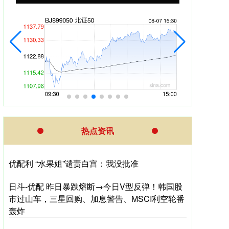
热点资讯
优配利 “水果姐”谴责白宫：我没批准
日斗-优配 昨日暴跌熔断→今日V型反弹！韩国股
市过山车，三星回购、加息警告、MSCI利空轮番
轰炸