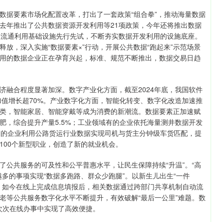
据要素市场化配置改革，打出了一套政策“组合拳”，推动海量数据
去年推出了公共数据资源开发利用等21项政策，今年还将推出数据
展流通利用基础设施先行先试，不断夯实数据开发利用的设施底座。
放，深入实施“数据要素×”行动，开展公共数据“跑起来”示范场景
用的数据企业正在孕育兴起，标准、规范不断推出，数据交易日趋
融合程度显著加深。数字产业化方面，截至2024年底，我国软件
增加值增长超70%。产业数字化方面，智能化转变、数字化改造加速推
大类，智能家居、智能穿戴等成为消费的新潮流。数据要素正加速赋
肥，综合提升产量5.5%；工业领域有的企业依托海量测井数据开发
有的企业利用公路货运行业数据实现司机与货主分钟级车货匹配，提
100个新型职业，创造了新的就业机会。
共服务的可及性和公平普惠水平，让民生保障持续“升温”。“高
多的事项实现“数据多跑路、群众少跑腿”。以新生儿出生“一件
，如今在线上完成信息填报后，相关数据通过跨部门共享机制自动流
老等公共服务数字化水平不断提升，有效破解“最后一公里”难题。数
一次次在线办事中实现了高效便捷。