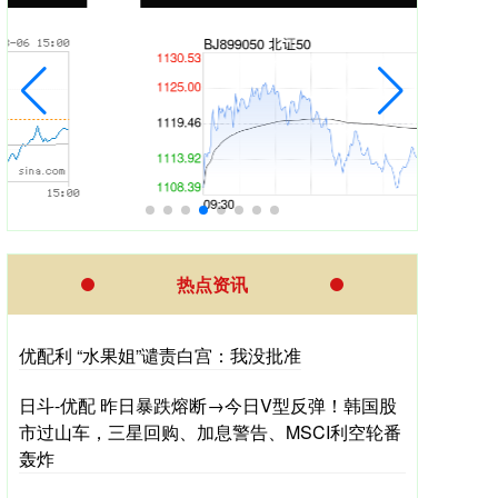
热点资讯
优配利 “水果姐”谴责白宫：我没批准
日斗-优配 昨日暴跌熔断→今日V型反弹！韩国股
市过山车，三星回购、加息警告、MSCI利空轮番
轰炸