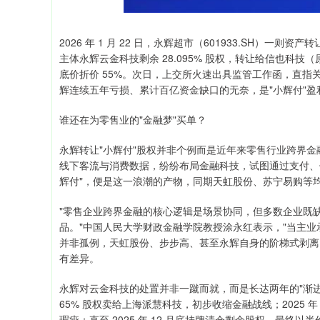
2026 年 1 月 22 日，永辉超市（601933.SH）一则
主体永辉云金科技剩余 28.095% 股权，转让给信也科技
底价折价 55%。次日，上交所火速出具监管工作函，直指关
辉连续五年亏损、累计百亿资金缺口的无奈，是"小辉付"
谁还在为零售业的"金融梦"买单？
永辉转让"小辉付"股权并非个例而是近年来零售行业跨界
线下客流与消费数据，纷纷布局金融科技，试图通过支付、信
辉付"，便是这一浪潮的产物，同期天虹股份、苏宁易购等
"零售企业跨界金融的核心逻辑是场景协同，但多数企业既
品。"中国人民大学财政金融学院教授涂永红表示，"当主
并非孤例，天虹股份、步步高、甚至永辉自身的阶梯式剥离
有差异。
永辉对云金科技的处置并非一蹴而就，而是长达两年的"渐进式撤退
65% 股权卖给上海派慧科技，初步收缩金融战线；2025 年
瑕疵；直至 2025 年 12 月底挂牌清仓剩余股权，最终以