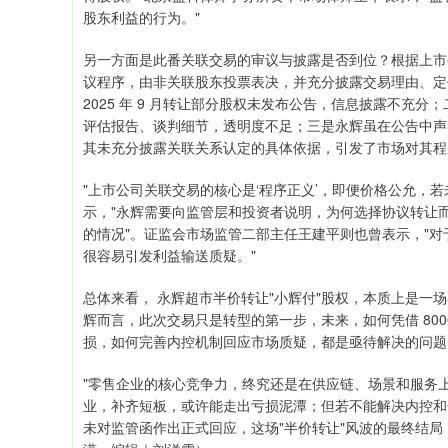
股东利益的行为。"
另一方面是此番关联交易的审议与披露是否到位？根据上市
议程序，由非关联股东投票表决，并充分披露交易理由、定
2025 年 9 月转让部分股权未发布公告，信息披露不充
评估报告、谈判细节，透明度不足；三是永辉虽在公告中声
其未充分披露关联关系认定的具体依据，引发了市场对其程
"上市公司关联交易的核心是‘程序正义’，即便价格公允，
示，"永辉需要向监管层和投资者说明，为何选择协议转让
的情况"。证监会市场监管二部主任王建平则也曾表示，"对
很容易引发利益输送质疑。"
总体来看， 永辉超市半价转让"小辉付"股权，本质上是一
辉而言，此次交易只是转型的第一步，未来，如何凭借 800
损，如何完善内控机制回应市场质疑，都是亟待解决的问题
"零售企业的核心竞争力，终究还是在供应链、场景和服务上
业，补齐短板，或许能走出亏损泥潭；但若不能解决内控和
未对监管函作出正式回应，这场"半价转让"风波的最终结