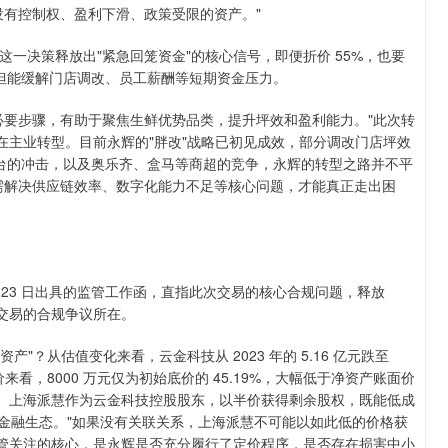
没有控制权、盈利下滑、政策受限的资产。"
一决策释放出"紧急回笼资金"的核心信号，即便折价 55%，也要
，但能缓解门店调改、员工薪酬等短期资金压力。
必要步骤，有助于聚焦生鲜优势品类，提升坪效和盈利能力。"此次转
在主业转型。目前永辉的"胖改"战略已初见成效，部分调改门店坪效
平台的冲击，以及奥乐齐、盒马等商超的竞争，永辉的转型之路并不平
需解决供应链效率、数字化能力不足等核心问题，才能真正走出困
？
月 23 日出具的监管工作函，直指此次交易的核心合规问题，释放
交易的合规争议所在。
"？从估值变化来看，云金科技从 2023 年的 5.16 亿元跌至
底价来看，8000 万元仅为初始底价的 45.19%，大幅低于净资产账面价
"。上海派慧作为云金科技控股股东，以半价获得剩余股权，既能低成
消费金融生态。"如果没有关联关系，上海派慧不可能以如此低的价格获
监管关注的核心，是永辉是否充分履行了定价程序，是否存在损害中小