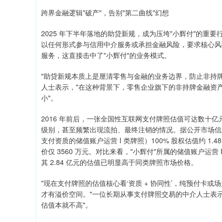
跨界金融逻辑"破产"，告别"第二曲线"幻想
2025 年下半年落地的助贷新规，成为压垮"小辉付"的
以任何形式参与信用中介服务或承担金融风险，要求核心风
服务，这直接击中了"小辉付"的业务模式。
"助贷新规本质上是厘清零售与金融的业务边界，防止非持
人士表示，"在这种背景下，零售企业旗下的非持牌金融资
小"。
2016 年前后，一张全国性互联网支付牌照估值可达数十亿
级别，甚至频繁出现流拍、最终注销的情况。据公开市场信息
支付资质的储值账户运营 I 类牌照）100% 股权估值约 1
价仅 3560 万元。对比来看，"小辉付"所属的储值账户运
其 2.84 亿元的估值已明显高于同类牌照市场价格。
"现在支付牌照的估值核心看‘资质 + 协同性’，纯预付卡
才有溢价空间。"一位长期从事支付牌照交易的中介人士表示
估值本就不高"。