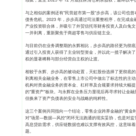
与之相似的案例还有"民营超市第一股"步步高，该公司也
债务危机。2023 年，步步高通过司法重整程序，在完成
产业投资联合体，并吸引了外贸信托等财务投资人及白兔文
一并剥离，重新聚焦于商超零售与供应链主业。
与目前仍在业务调整期的永辉相比，步步高的路径更为彻底
通过引入投资人获得了主业转型资金，并以此一揽子解决了
权的显著稀释与部分经营自主权的让渡。
相较于永辉、步步高的被动处置，天虹股份选择了更彻底的"
剥离相关金融业务，在零售上市公司中做出了标志性的主动
机构对类金融业务的资本金、杠杆率及合规要求持续大幅提
的"重资产"板块。与永辉在业务压力显现后再寻求转让金
但换来了资产负债表的安全与战略的纯粹性。
这三个案例共同指向一个结论，零售企业跨界金融的"黄金
对"场景—数据—风控"闭环无法跑通的现实妥协，也是对
高息贷款需求，供应链数据也难以支撑有效风控，这意味着
题。