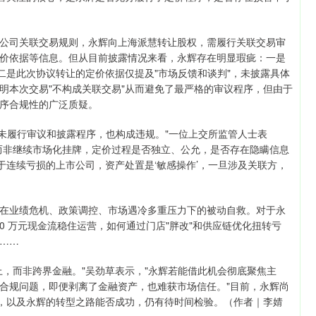
公司关联交易规则，永辉向上海派慧转让股权，需履行关联交易审
价依据等信息。但从目前披露情况来看，永辉存在明显瑕疵：一是
分；二是此次协议转让的定价依据仅提及"市场反馈和谈判"，未披露具体
明本次交易"不构成关联交易"从而避免了最严格的审议程序，但由于
序合规性的广泛质疑。
若未履行审议和披露程序，也构成违规。"一位上交所监管人士表
而非继续市场化挂牌，定价过程是否独立、公允，是否存在隐瞒信息
于连续亏损的上市公司，资产处置是‘敏感操作’，一旦涉及关联方，
场在业绩危机、政策调控、市场遇冷多重压力下的被动自救。对于永
0 万元现金流稳住运营，如何通过门店"胖改"和供应链优化扭转亏
……
，而非跨界金融。"吴劲草表示，"永辉若能借此机会彻底聚焦主
合规问题，即便剥离了金融资产，也难获市场信任。"目前，永辉尚
局，以及永辉的转型之路能否成功，仍有待时间检验。（作者｜李婧