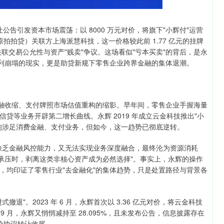
资产转让公告引发资本市场震荡：以 8000 万元对价，将旗下"小辉付"运营
（原拍拍贷）关联方上海派慧科技，这一价格较此前 1.77 亿元的挂牌
联交易公允性与资产"贱卖"争议。这场看似"亏本买卖"的背后，是永
盈利崩塌的现实，更是助贷新规下零售企业跨界金融的集体退潮。
金融收缩、支付牌照市场估值重构的缩影。早年间，零售企业手握海量
贷等业务开辟第二增长曲线。永辉 2019 年成立云金科技推出"小
均涉足消费金融、支付业务，但如今，这一趋势已彻底逆转。
缺乏金融风控能力，又无法实现业务深度融合，最终沦为资源消耗
业承压时，剥离这类非核心资产成为必然选择"。事实上，永辉的操作
，均印证了零售行业"去金融化"的集体趋势，只是处置路径与背景各
"。2023 年 6 月，永辉首次以 3.36 亿元对价，将云金科技
 9 月，永辉又悄悄减持至 28.095%，且未发布公告，信息披露存在
半价协议转让收尾。