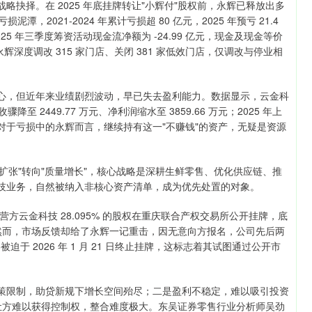
略抉择。在 2025 年底挂牌转让"小辉付"股权前，永辉已释放出多
，2021-2024 年累计亏损超 80 亿元，2025 年预亏 21.4
 年三季度筹资活动现金流净额为 -24.99 亿元，现金及现金等价
年永辉深度调改 315 家门店、关闭 381 家低效门店，仅调改与停业相
核心，但近年来业绩剧烈波动，早已失去盈利能力。数据显示，云金科
营收骤降至 2449.77 万元、净利润缩水至 3859.66 万元；2025 年上
化。对于亏损中的永辉而言，继续持有这一"不赚钱"的资产，无疑是资源
模扩张"转向"质量增长"，核心战略是深耕生鲜零售、优化供应链、推
科技业务，自然被纳入非核心资产清单，成为优先处置的对象。
付"运营方云金科技 28.095% 的股权在重庆联合产权交易所公开挂牌，底
号。然而，市场反馈却给了永辉一记重击，因无意向方报名，公司先后两
终被迫于 2026 年 1 月 21 日终止挂牌，这标志着其试图通过公开市
政策限制，助贷新规下增长空间殆尽；二是盈利不稳定，难以吸引投资
新受让方难以获得控制权，整合难度极大。东吴证券零售行业分析师吴劲