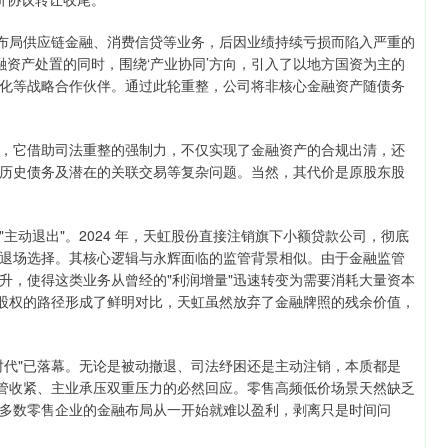
曾布局供应链金融、消费信贷等业务，后因业绩持续亏损而陷入严重的
金融资产处置的同时，围绕‘产业协同’方向，引入了以地方国资为主的
化等战略合作伙伴。通过此轮重整，公司将非核心金融资产随债务
，它借助司法重整的强制力，不仅实现了金融资产的合规出清，还
历史债务及潜在的关联交易等复杂问题。当然，其代价是原股东股
主动退出"。2024 年，天虹股份直接注销旗下小额贷款公司，彻底
退场选择。其核心逻辑与永辉面临的监管背景相似。由于金融监管
升，使得这类业务从曾经的"利润增量"迅速转变为需要消耗大量资本
融股权的路径形成了鲜明对比，天虹虽然放弃了金融牌照的残余价值，
时代"已落幕。无论是被动撤退、司法纾困还是主动注销，本质都是
监管收紧、主业承压双重压力的必然回应。零售高频低价场景天然缺乏
多数零售企业的金融布局从一开始就难以盈利，剥离只是时间问