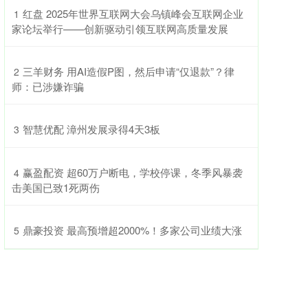
​红盘 2025年世界互联网大会乌镇峰会互联网企业
1
家论坛举行——创新驱动引领互联网高质量发展
​三羊财务 用AI造假P图，然后申请“仅退款”？律
2
师：已涉嫌诈骗
​智慧优配 漳州发展录得4天3板
3
​赢盈配资 超60万户断电，学校停课，冬季风暴袭
4
击美国已致1死两伤
​鼎豪投资 最高预增超2000%！多家公司业绩大涨
5