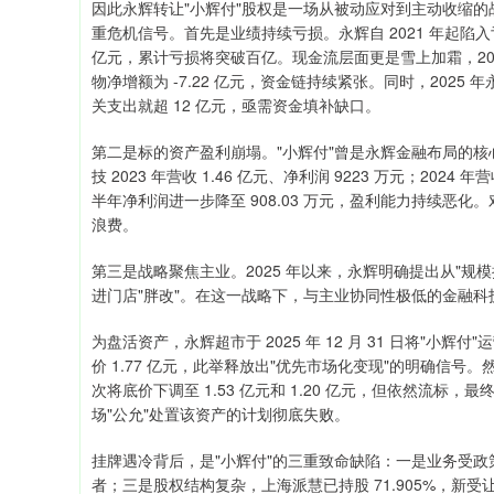
因此永辉转让"小辉付"股权是一场从被动应对到主动收缩的战
重危机信号。首先是业绩持续亏损。永辉自 2021 年起陷入亏损泥潭
亿元，累计亏损将突破百亿。现金流层面更是雪上加霜，2025
物净增额为 -7.22 亿元，资金链持续紧张。同时，2025 
关支出就超 12 亿元，亟需资金填补缺口。
第二是标的资产盈利崩塌。"小辉付"曾是永辉金融布局的
技 2023 年营收 1.46 亿元、净利润 9223 万元；2024 年
半年净利润进一步降至 908.03 万元，盈利能力持续恶
浪费。
第三是战略聚焦主业。2025 年以来，永辉明确提出从"规
进门店"胖改"。在这一战略下，与主业协同性极低的金融
为盘活资产，永辉超市于 2025 年 12 月 31 日将"小辉
价 1.77 亿元，此举释放出"优先市场化变现"的明确信
次将底价下调至 1.53 亿元和 1.20 亿元，但依然流标，最
场"公允"处置该资产的计划彻底失败。
挂牌遇冷背后，是"小辉付"的三重致命缺陷：一是业务受
者；三是股权结构复杂，上海派慧已持股 71.905%，