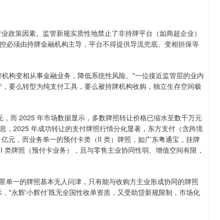
重要行业政策因素。监管新规实质性地禁止了非持牌平台（如商超企业）
控必须由持牌金融机构主导，平台不得提供导流兜底、变相担保等
牌机构变相从事金融业务，降低系统性风险。"一位接近监管层的业内
产，要么转型为纯支付工具，要么被持牌机构收购，独立生存空间极
元，而 2025 年市场数据显示，多数牌照转让价格已缩水至数千万元
，2025 年成功转让的支付牌照行情分化显著，东方支付（含跨境
.48 亿元，而业务单一的预付卡类（II 类）牌照，如广东粤通宝，挂牌
营 II 类牌照（预付卡业务），且与零售主业协同性弱、增值空间有限，
或场景单一的牌照基本无人问津，只有能与收购方主业形成协同的牌照
，"永辉‘小辉付’既无全国性收单资质，又受助贷新规限制，市场化