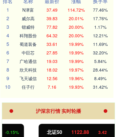
排名
名称
最新价
涨幅
换手率
1
N津富
37.49
114.72%
77.46%
2
威尔高
39.83
20.01%
17.76%
3
锴威特
77.82
20.00%
1.17%
4
科翔股份
64.32
20.00%
12.21%
5
蜀道装备
33.61
19.99%
11.69%
6
中巨芯
27.85
19.99%
32.20%
7
广哈通信
19.03
19.99%
5.84%
8
欣天科技
18.02
19.97%
28.44%
9
飞天诚信
12.56
19.96%
8.49%
10
任子行
7.16
19.93%
31.42%
沪深京行情 实时轮播
北证50
1122.88
创业
3.42
0.30%